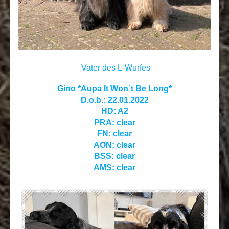
Vater des L-Wurfes
Gino *Aupa It Won´t Be Long*
D.o.b.: 22.01.2022
HD: A2
PRA: clear
FN: clear
AON: clear
BSS: clear
AMS: clear